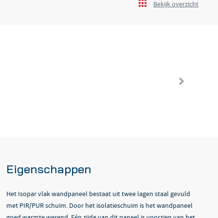
Bekijk overzicht
Eigenschappen
Het Isopar vlak wandpaneel bestaat uit twee lagen staal gevuld
met PIR/PUR schuim. Door het isolatieschuim is het wandpaneel
goed warmte werend. Eén zijde van dit paneel is voorzien van het