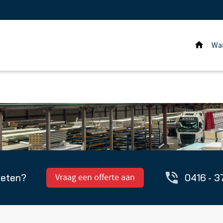
Wa
Hom
weten?
0416 - 3
Vraag een offerte aan