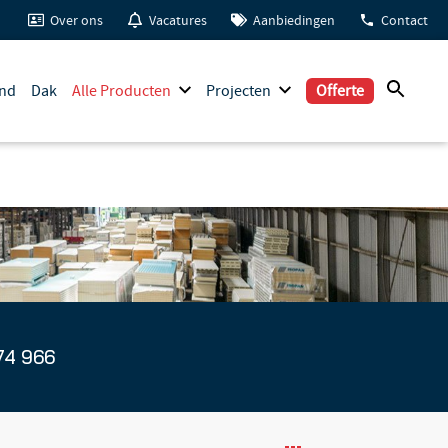
Over ons
Vacatures
Aanbiedingen
Contact
nd
Dak
Alle Producten
Projecten
Offerte
e
74 966