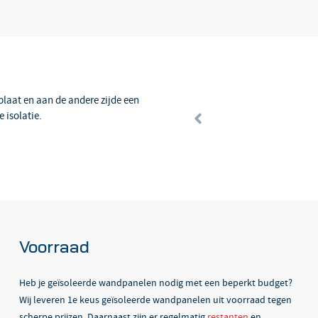
plaat en aan de andere zijde een
 isolatie.
Voorraad
Heb je geïsoleerde wandpanelen nodig met een beperkt budget?
Wij leveren 1e keus geïsoleerde wandpanelen uit voorraad tegen
scherpe prijzen. Daarnaast zijn er regelmatig
restanten
en