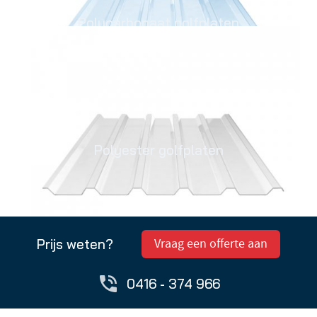
Polycarbonaat golfplaten
Polyester golfplaten
Prijs weten?
Vraag een offerte aan
0416 - 374 966