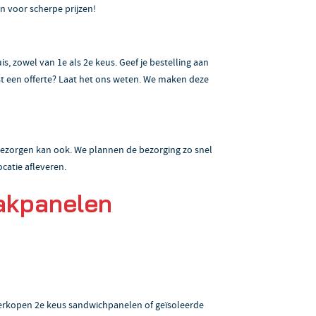
 voor scherpe prijzen!
s, zowel van 1e als 2e keus. Geef je bestelling aan
st een offerte? Laat het ons weten. We maken deze
r bezorgen kan ook. We plannen de bezorging zo snel
ocatie afleveren.
akpanelen
verkopen 2e keus sandwichpanelen of geïsoleerde