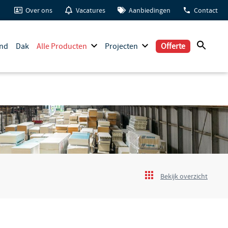
Over ons
Vacatures
Aanbiedingen
Contact
nd
Dak
Alle Producten
Projecten
Offerte
e
Bekijk overzicht