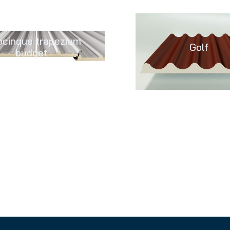
ocinque trapezium
Golf
budget