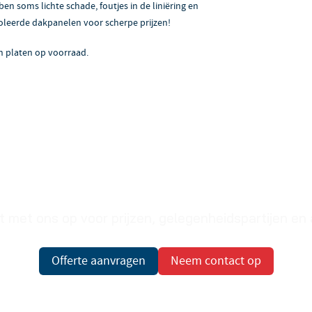
 soms lichte schade, foutjes in de liniëring en
oleerde dakpanelen voor scherpe prijzen!
 platen op voorraad.
Prijzen op aanvraag
met ons op voor prijzen, gelegenheidspartijen en
Offerte aanvragen
Neem contact op