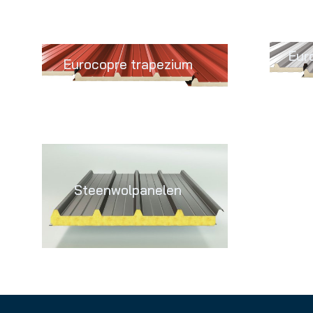
Eur
Eurocopre trapezium
Steenwolpanelen