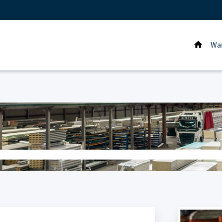
Wa
Hom