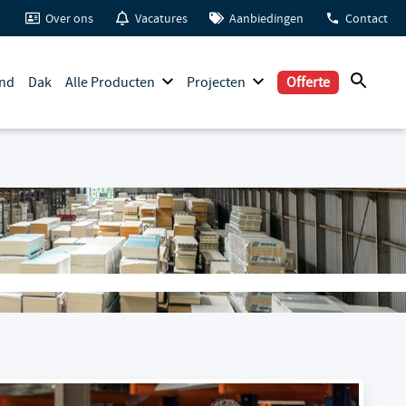
Over ons
Vacatures
Aanbiedingen
Contact
nd
Dak
Alle Producten
Projecten
Offerte
e