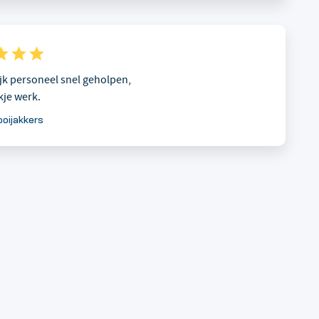
ijk personeel snel geholpen,
kje werk.
ooijakkers